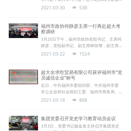
要讲话精神，研究部署集团学习宣传和贯彻
2021-03-30
538
落实工作。
福州市政协何静彦主席一行再赴超大考
察调研
3月20日下午，福州市政协党组书记、主席何
静彦，党组副书记、副主席林恒增，副主席
林澄率市政协“统筹推进福州现代物流城建设”
2021-03-22
1524
课题组再赴超大考察调研，并与郭浩主席及
集团管理层交流座谈。
超大全求吃贸易有限公司获评福州市“党
员诚信企业”称号
近日，中共福州市委组织部、中共福州市委
非公企业和社会组织工委、福州市商务局、
福州市市场监督管理局、福州市诚信促进会
2021-03-18
868
等单位联合对近年来在福州市诚信经营领域
表现突出的13家党员经营户和41家企业予以
表彰并授牌。福建超大全求吃贸易有限公司
集团党委召开党史学习教育动员会议
荣获福州市“党员诚信企业”荣誉称号。
3月3日，党委书记杨金发主持召开集团党史