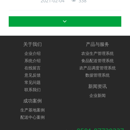
2021-02-04
338
书记蔡战胜，临洮县委书记石琳，仓山区委
副书记陈登峰，两地相关领导和部门主要负
责人及重点企业家代表出席会议。会上，超
大集团再次获得中共临洮县委、临洮县人民
政府表彰并颁发荣誉证书及纪念品，以表彰
超大集团过去两年来对甘肃省临洮县脱贫攻
坚工作所做的重大贡献。
关于我们
产品与服务
企业介绍
农业生产管理系统
系统介绍
食品配送管理系统
在线留言
农产品调度管理系统
意见反馈
数据管理系统
常见问题
新闻资讯
联系我们
企业新闻
成功案例
生产基地案例
配送中心案例