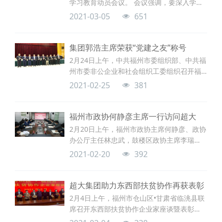
学习教育动员会议。 会议强调，要深入学习
贯彻习近平总书记在党史学习教育动员大会
2021-03-05
651
上的重要讲话精神，按照上级党委要求，高
标准高质量完成集团党史学习教育各项任
务，引导广大党员干部做到学史明理、学史
集团郭浩主席荣获“党建之友”称号
增信、学史崇德、学史力行，学党史、悟思
2月24日上午，中共福州市委组织部、中共福
想、办实事、开新局，加快农产品产销对接
州市委非公企业和社会组织工委组织召开福
平台和大宗农产品交易项目建设，以优异成
州市两新组织党建示范带、市级两新组织党
2021-02-25
381
绩迎接建党一百周年。
建工作品牌单位及“党建之友”授牌座谈会。超
大集团主席郭浩参加座谈，并获评“党建之友”
荣誉称号。福州市委常委、组织部长吴深生
福州市政协何静彦主席一行访问超大
同志出席会议并作讲话。
2月20日上午，福州市政协主席何静彦、政协
办公厅主任林忠武，鼓楼区政协主席李瑞
琨，鼓楼区委常委、副区长黄瑞忠一行莅临
2021-02-20
392
超大走访调研，并与郭浩主席及集团管理层
交流座谈。市农业农村局、市商务局、鼓楼
区相关部门以及五凤街道等单位领导陪同调
超大集团助力东西部扶贫协作再获表彰
研。
2月4日上午，福州市仓山区•甘肃省临洮县联
席召开东西部扶贫协作企业家座谈暨表彰
会。福州市委常委、常务副市长、仓山区委