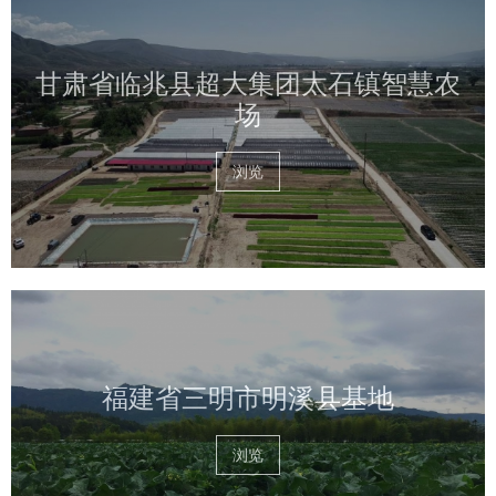
甘肃省临兆县超大集团太石镇智慧农
场
浏览
福建省三明市明溪县基地
浏览