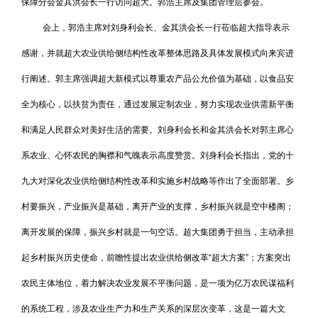
保障分会金其洪会长一行访问超大。郭浩主席及集团管理层参会。
会上，郭浩主席对刘身利会长、金其洪会长一行莅临超大指导表示
感谢，并就超大农业供给侧结构性改革整体思路及具体发展模式向来宾进
行阐述。郭主席强调超大新模式以尊重农产品公允价值为基础，以食品安
全为核心，以扶贫为责任，通过发展定制农业，努力实现农业供需新平衡
和满足人民群众对美好生活的需要。刘身利会长和金其洪会长对郭主席心
系农业、心怀农民的胸襟和气魄表示高度赞赏。刘身利会长指出，党的十
九大对深化农业供给侧结构性改革和实施乡村战略等作出了全面部署。乡
村要振兴，产业振兴是基础，离开产业的支撑，乡村振兴就是空中楼阁；
离开发展的保障，振兴乡村就是一句空话。超大集团勇于担当，主动承担
起乡村振兴历史使命，前瞻性提出农业供给侧改革“超大方案”；方案突出
农民主体地位，着力解决农业发展不平衡问题，是一项为亿万农民谋福利
的系统工程，涉及农业生产力和生产关系的深层次变革，这是一篇大文